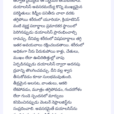
తర్వాతే వైద్యులు ఈ నిర్ణయం తీసుకుంటారు.
డయాలసిస్ అవసరమయ్యే కొన్ని ముఖ్యమైన
పరిస్థితులు: కిడ్నీల పనితీరు చాలా వరకు
తగ్గిపోయి శరీరంలో యూరియా, క్రియాటినిన్
వంటి వ్యర్థ పదార్థాలు ప్రమాదకర స్థాయిలో
పెరిగినప్పుడు డయాలసిస్ ప్రారంభించాల్సి
రావచ్చు. దీనివల్ల శరీరంలో విషపదార్థాలు తగ్గి
ఇతర అవయవాలు రక్షించబడతాయి. శరీరంలో
అధికంగా నీరు పేరుకుపోయి కాళ్లు, చేతులు,
ముఖం లేదా ఊపిరితిత్తుల్లో వాపు
ఏర్పడినప్పుడు డయాలసిస్ ద్వారా అదనపు
ద్రవాన్ని తొలగించవచ్చు. దీని వల్ల శ్వాస
తీసుకోవడం కూడా సులభమవుతుంది.
తీవ్రమైన అలసట, వాంతులు, ఆకలి
లేకపోవడం, మూత్రం తగ్గిపోవడం, గందరగోళం
లేదా గుండె స్పందనలో మార్పులు
కనిపించినప్పుడు వెంటనే నెఫ్రాలజిస్ట్‌ను
సంప్రదించాలి. అవసరమైతే డయాలసిస్‌ను