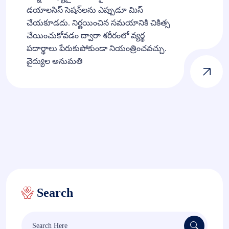
డయాలసిస్ సెషన్‌లను ఎప్పుడూ మిస్
చేయకూడదు. నిర్ణయించిన సమయానికి చికిత్స
చేయించుకోవడం ద్వారా శరీరంలో వ్యర్థ
పదార్థాలు పేరుకుపోకుండా నియంత్రించవచ్చు.
వైద్యుల అనుమతి
Search
Search