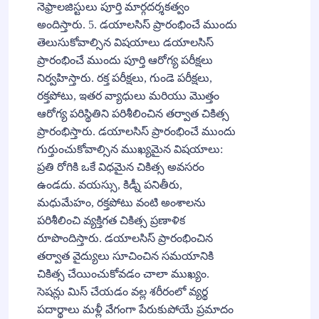
నెఫ్రాలజిస్టులు పూర్తి మార్గదర్శకత్వం
అందిస్తారు. 5. డయాలసిస్ ప్రారంభించే ముందు
తెలుసుకోవాల్సిన విషయాలు డయాలసిస్
ప్రారంభించే ముందు పూర్తి ఆరోగ్య పరీక్షలు
నిర్వహిస్తారు. రక్త పరీక్షలు, గుండె పరీక్షలు,
రక్తపోటు, ఇతర వ్యాధులు మరియు మొత్తం
ఆరోగ్య పరిస్థితిని పరిశీలించిన తర్వాత చికిత్స
ప్రారంభిస్తారు. డయాలసిస్ ప్రారంభించే ముందు
గుర్తుంచుకోవాల్సిన ముఖ్యమైన విషయాలు:
ప్రతి రోగికి ఒకే విధమైన చికిత్స అవసరం
ఉండదు. వయస్సు, కిడ్నీ పనితీరు,
మధుమేహం, రక్తపోటు వంటి అంశాలను
పరిశీలించి వ్యక్తిగత చికిత్స ప్రణాళిక
రూపొందిస్తారు. డయాలసిస్ ప్రారంభించిన
తర్వాత వైద్యులు సూచించిన సమయానికి
చికిత్స చేయించుకోవడం చాలా ముఖ్యం.
సెషన్లు మిస్ చేయడం వల్ల శరీరంలో వ్యర్థ
పదార్థాలు మళ్లీ వేగంగా పేరుకుపోయే ప్రమాదం