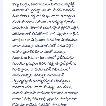
కొన్ని పండ్లు, కూరగాయలు మరియు ప్యాకేజ్డ్
ఆహారాలను వైద్యుల సలహా మేరకు మాత్రమే
తీసుకోవాలి. రక్తంలో ఈ ఖనిజాలు అధికమైతే
గుండె మరియు ఎముకల ఆరోగ్యంపై ప్రభావం
పడుతుంది. శరీరానికి అవసరమైన ప్రోటీన్ సరైన
పరిమాణంలో తీసుకోవాలి. కానీ స్వయంగా డైట్
మార్చకుండా నిపుణుల సూచనలు పాటించడం
చాలా ముఖ్యం. డయాలసిస్‌తో పాటు సరైన
ఆహార ప్రణాళిక కూడా ఎంతో ముఖ్యం.
American Kidney Instituteలో డైటీషియన్లు
మరియు వైద్యులు కలిసి వ్యక్తిగత డైట్ ప్లాన్‌ను
సూచిస్తారు. 8. డయాలసిస్ సమయంలో
పాటించాల్సిన జీవనశైలి డయాలసిస్
చేస్తున్నప్పటికీ ఆరోగ్యకరమైన జీవనశైలిని
కొనసాగించడం చాలా ముఖ్యం. మందులు,
ఆహారం మాత్రమే కాకుండా రోజువారీ అలవాట్లు
కూడా చికిత్స ఫలితాలపై ప్రభావం చూపుతాయి.
కొన్ని ముఖ్యమైన జీవనశైలి సూచనలు: