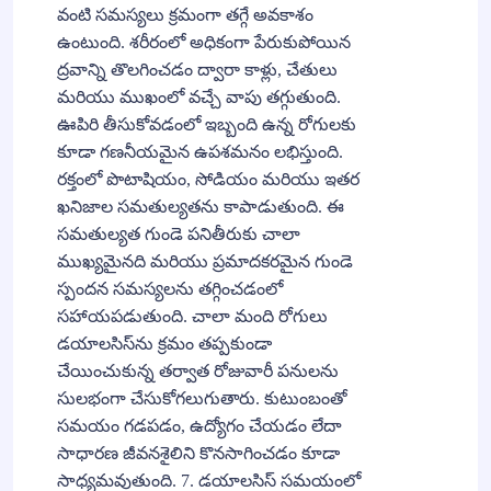
వంటి సమస్యలు క్రమంగా తగ్గే అవకాశం
ఉంటుంది. శరీరంలో అధికంగా పేరుకుపోయిన
ద్రవాన్ని తొలగించడం ద్వారా కాళ్లు, చేతులు
మరియు ముఖంలో వచ్చే వాపు తగ్గుతుంది.
ఊపిరి తీసుకోవడంలో ఇబ్బంది ఉన్న రోగులకు
కూడా గణనీయమైన ఉపశమనం లభిస్తుంది.
రక్తంలో పొటాషియం, సోడియం మరియు ఇతర
ఖనిజాల సమతుల్యతను కాపాడుతుంది. ఈ
సమతుల్యత గుండె పనితీరుకు చాలా
ముఖ్యమైనది మరియు ప్రమాదకరమైన గుండె
స్పందన సమస్యలను తగ్గించడంలో
సహాయపడుతుంది. చాలా మంది రోగులు
డయాలసిస్‌ను క్రమం తప్పకుండా
చేయించుకున్న తర్వాత రోజువారీ పనులను
సులభంగా చేసుకోగలుగుతారు. కుటుంబంతో
సమయం గడపడం, ఉద్యోగం చేయడం లేదా
సాధారణ జీవనశైలిని కొనసాగించడం కూడా
సాధ్యమవుతుంది. 7. డయాలసిస్ సమయంలో