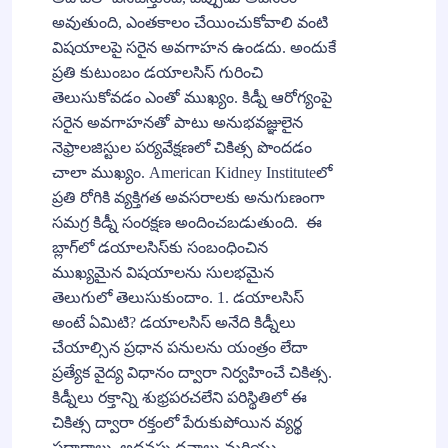
అవుతుంది, ఎంతకాలం చేయించుకోవాలి వంటి
విషయాలపై సరైన అవగాహన ఉండదు. అందుకే
ప్రతి కుటుంబం డయాలసిస్ గురించి
తెలుసుకోవడం ఎంతో ముఖ్యం. కిడ్నీ ఆరోగ్యంపై
సరైన అవగాహనతో పాటు అనుభవజ్ఞులైన
నెఫ్రాలజిస్టుల పర్యవేక్షణలో చికిత్స పొందడం
చాలా ముఖ్యం. American Kidney Instituteలో
ప్రతి రోగికి వ్యక్తిగత అవసరాలకు అనుగుణంగా
సమగ్ర కిడ్నీ సంరక్షణ అందించబడుతుంది. ఈ
బ్లాగ్‌లో డయాలసిస్‌కు సంబంధించిన
ముఖ్యమైన విషయాలను సులభమైన
తెలుగులో తెలుసుకుందాం. 1. డయాలసిస్
అంటే ఏమిటి? డయాలసిస్ అనేది కిడ్నీలు
చేయాల్సిన ప్రధాన పనులను యంత్రం లేదా
ప్రత్యేక వైద్య విధానం ద్వారా నిర్వహించే చికిత్స.
కిడ్నీలు రక్తాన్ని శుభ్రపరచలేని పరిస్థితిలో ఈ
చికిత్స ద్వారా రక్తంలో పేరుకుపోయిన వ్యర్థ
పదార్థాలు, అదనపు ద్రవాలు మరియు