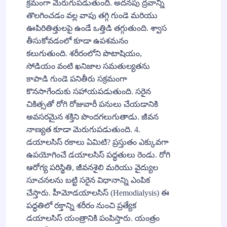
క్రమంగా మెరుగుపడుతుంది. అదనపు ద్రవాన్ని
తొలగించడం వల్ల వాపు తగ్గి గుండె మరియు
ఊపిరితిత్తులపై ఉండే ఒత్తిడి తగ్గుతుంది. శ్వాస
తీసుకోవడంలో కూడా ఉపశమనం
కలుగుతుంది. శరీరంలోని పొటాషియం,
సోడియం వంటి ఖనిజాల సమతుల్యతను
కాపాడి గుండె పనితీరు సక్రమంగా
కొనసాగేందుకు సహాయపడుతుంది. సరైన
చికిత్సతో రోగి రోజువారీ పనులు చేయడానికి
అవసరమైన శక్తిని పొందగలుగుతాడు. జీవన
నాణ్యత కూడా మెరుగుపడుతుంది. 4.
డయాలసిస్ రకాలు ఏమిటి? ప్రస్తుతం ఎక్కువగా
ఉపయోగించే డయాలసిస్ పద్ధతులు రెండు. రోగి
ఆరోగ్య పరిస్థితి, జీవనశైలి మరియు వైద్యుల
సూచనలను బట్టి సరైన విధానాన్ని ఎంపిక
చేస్తారు. హీమోడయాలసిస్ (Hemodialysis) ఈ
పద్ధతిలో రక్తాన్ని శరీరం నుంచి ప్రత్యేక
డయాలసిస్ యంత్రానికి పంపిస్తారు. యంత్రం