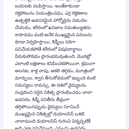
బయటకు పంపిస్తాయి. అంతేకాకుండా
రక్తపోటును నియంత్రించడం, ఎర్ర రక్తకణాల
ఉత్పత్తికి అవసరమైన హార్మోన్లను విడుదల
చేయడం, శరీరంలో ఖనిజాల సమతుల్యతను
కాపాడడం వంటి అనేక ముఖ్యమైన పనులను
కూడా నిర్వహిస్తాయి. కిడ్నీలు సరిగా
పనిచేయకపోతే శరీరంలో విషపదార్థాలు
పేరుకుపోవడం ప్రారంభమవుతుంది. మొదట్లో
ఎలాంటి లక్షణాలు కనిపించకపోయినా, క్రమంగా
అలసట, కాళ్ల వాపు, ఆకలి తగ్గడం, మూత్రంలో
మార్పులు, శ్వాస తీసుకోవడంలో ఇబ్బంది వంటి
సమస్యలు రావచ్చు. ఈ దశలో వైద్యులను
సంప్రదించి సరైన చికిత్స ప్రారంభించడం చాలా
అవసరం. కిడ్నీ పనితీరు తీవ్రంగా
తగ్గిపోయినప్పుడు వైద్యులు సూచించే
ముఖ్యమైన చికిత్సల్లో డయాలసిస్ ఒకటి.
చాలామంది డయాలసిస్ గురించి విన్నప్పటికీ
అది ఎలా పనిచేస్తుంది, ఎప్పుడు అవసరం