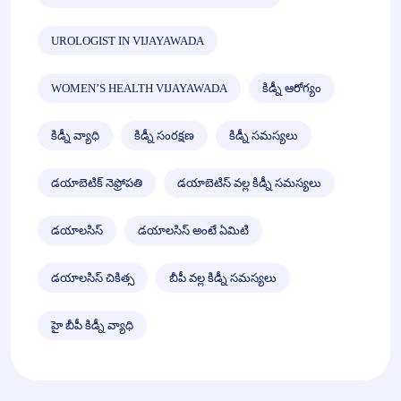
UROLOGIST IN VIJAYAWADA
WOMEN’S HEALTH VIJAYAWADA
కిడ్నీ ఆరోగ్యం
కిడ్నీ వ్యాధి
కిడ్నీ సంరక్షణ
కిడ్నీ సమస్యలు
డయాబెటిక్ నెఫ్రోపతి
డయాబెటిస్ వల్ల కిడ్నీ సమస్యలు
డయాలసిస్
డయాలసిస్ అంటే ఏమిటి
డయాలసిస్ చికిత్స
బీపీ వల్ల కిడ్నీ సమస్యలు
హై బీపీ కిడ్నీ వ్యాధి