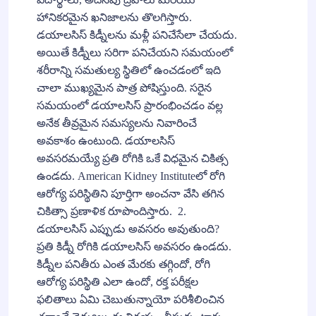
హానికరమైన ఖనిజాలను తొలగిస్తారు.
డయాలసిస్ కిడ్నీలను మళ్లీ పనిచేసేలా చేయదు.
అయితే కిడ్నీలు సరిగా పనిచేయని సమయంలో
శరీరాన్ని సమతుల్య స్థితిలో ఉంచడంలో ఇది
చాలా ముఖ్యమైన పాత్ర పోషిస్తుంది. సరైన
సమయంలో డయాలసిస్ ప్రారంభించడం వల్ల
అనేక తీవ్రమైన సమస్యలను నివారించే
అవకాశం ఉంటుంది. డయాలసిస్
అవసరమయ్యే ప్రతి రోగికి ఒకే విధమైన చికిత్స
ఉండదు. American Kidney Instituteలో రోగి
ఆరోగ్య పరిస్థితిని పూర్తిగా అంచనా వేసి తగిన
చికిత్సా ప్రణాళిక రూపొందిస్తారు. 2.
డయాలసిస్ ఎప్పుడు అవసరం అవుతుంది?
ప్రతి కిడ్నీ రోగికి డయాలసిస్ అవసరం ఉండదు.
కిడ్నీల పనితీరు ఎంత మేరకు తగ్గిందో, రోగి
ఆరోగ్య పరిస్థితి ఎలా ఉందో, రక్త పరీక్షల
ఫలితాలు ఏమి చెబుతున్నాయో పరిశీలించిన