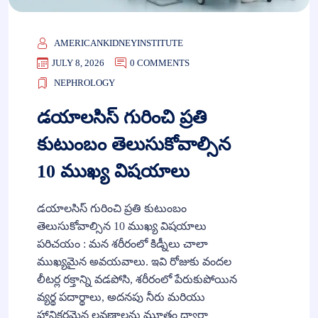
AMERICANKIDNEYINSTITUTE
JULY 8, 2026
0 COMMENTS
NEPHROLOGY
డయాలసిస్ గురించి ప్రతి
కుటుంబం తెలుసుకోవాల్సిన
10 ముఖ్య విషయాలు
డయాలసిస్ గురించి ప్రతి కుటుంబం
తెలుసుకోవాల్సిన 10 ముఖ్య విషయాలు
పరిచయం : మన శరీరంలో కిడ్నీలు చాలా
ముఖ్యమైన అవయవాలు. ఇవి రోజుకు వందల
లీటర్ల రక్తాన్ని వడపోసి, శరీరంలో పేరుకుపోయిన
వ్యర్థ పదార్థాలు, అదనపు నీరు మరియు
హానికరమైన లవణాలను మూత్రం ద్వారా