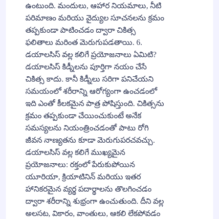
ఉంటుంది. మందులు, ఆహార నియమాలు, నీటి
పరిమాణం మరియు వైద్యుల సూచనలను క్రమం
తప్పకుండా పాటించడం ద్వారా చికిత్స
ఫలితాలు మరింత మెరుగుపడతాయి. 6.
డయాలసిస్ వల్ల కలిగే ప్రయోజనాలు ఏమిటి?
డయాలసిస్ కిడ్నీలను పూర్తిగా నయం చేసే
చికిత్స కాదు. కానీ కిడ్నీలు సరిగా పనిచేయని
సమయంలో శరీరాన్ని ఆరోగ్యంగా ఉంచడంలో
ఇది ఎంతో కీలకమైన పాత్ర పోషిస్తుంది. చికిత్సను
క్రమం తప్పకుండా చేయించుకుంటే అనేక
సమస్యలను నియంత్రించడంతో పాటు రోగి
జీవన నాణ్యతను కూడా మెరుగుపరచవచ్చు.
డయాలసిస్ వల్ల కలిగే ముఖ్యమైన
ప్రయోజనాలు: రక్తంలో పేరుకుపోయిన
యూరియా, క్రియాటినిన్ మరియు ఇతర
హానికరమైన వ్యర్థ పదార్థాలను తొలగించడం
ద్వారా శరీరాన్ని శుభ్రంగా ఉంచుతుంది. దీని వల్ల
అలసట, వికారం, వాంతులు, ఆకలి లేకపోవడం