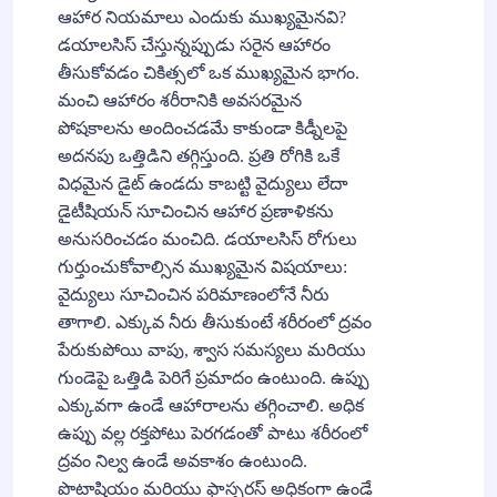
ఆహార నియమాలు ఎందుకు ముఖ్యమైనవి?
డయాలసిస్ చేస్తున్నప్పుడు సరైన ఆహారం
తీసుకోవడం చికిత్సలో ఒక ముఖ్యమైన భాగం.
మంచి ఆహారం శరీరానికి అవసరమైన
పోషకాలను అందించడమే కాకుండా కిడ్నీలపై
అదనపు ఒత్తిడిని తగ్గిస్తుంది. ప్రతి రోగికి ఒకే
విధమైన డైట్ ఉండదు కాబట్టి వైద్యులు లేదా
డైటీషియన్ సూచించిన ఆహార ప్రణాళికను
అనుసరించడం మంచిది. డయాలసిస్ రోగులు
గుర్తుంచుకోవాల్సిన ముఖ్యమైన విషయాలు:
వైద్యులు సూచించిన పరిమాణంలోనే నీరు
తాగాలి. ఎక్కువ నీరు తీసుకుంటే శరీరంలో ద్రవం
పేరుకుపోయి వాపు, శ్వాస సమస్యలు మరియు
గుండెపై ఒత్తిడి పెరిగే ప్రమాదం ఉంటుంది. ఉప్పు
ఎక్కువగా ఉండే ఆహారాలను తగ్గించాలి. అధిక
ఉప్పు వల్ల రక్తపోటు పెరగడంతో పాటు శరీరంలో
ద్రవం నిల్వ ఉండే అవకాశం ఉంటుంది.
పొటాషియం మరియు ఫాస్పరస్ అధికంగా ఉండే