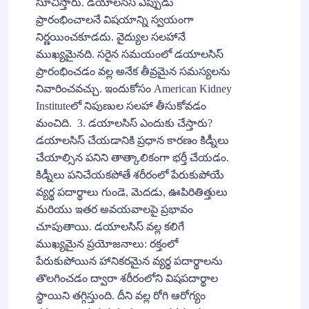
సూచిస్తారు. డయాలసిస్ ఎప్పుడు
ప్రారంభించాలనే విషయాన్ని స్వయంగా
నిర్ణయించకూడదు. వైద్యుల సలహానే
ముఖ్యమైనది. సరైన సమయంలో డయాలసిస్
ప్రారంభించడం వల్ల అనేక తీవ్రమైన సమస్యలను
నివారించవచ్చు. ఇందుకోసం American Kidney
Instituteలో నిపుణుల సలహా తీసుకోవడం
మంచిది. 3. డయాలసిస్ ఎందుకు చేస్తారు?
డయాలసిస్ చేయడానికి ప్రధాన కారణం కిడ్నీలు
చేయాల్సిన పనిని తాత్కాలికంగా భర్తీ చేయడం.
కిడ్నీలు పనిచేయకపోతే శరీరంలో పేరుకుపోయే
వ్యర్థ పదార్థాలు గుండె, మెదడు, ఊపిరితిత్తులు
మరియు ఇతర అవయవాలపై ప్రభావం
చూపుతాయి. డయాలసిస్ వల్ల కలిగే
ముఖ్యమైన ప్రయోజనాలు: రక్తంలో
పేరుకుపోయిన హానికరమైన వ్యర్థ పదార్థాలను
తొలగించడం ద్వారా శరీరంలోని విషపదార్థాల
స్థాయిని తగ్గిస్తుంది. దీని వల్ల రోగి ఆరోగ్యం