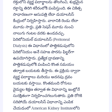
రక్తంలోని వ్యర్థ పదార్థాలను తొలగించి, శుభ్రమైన
రక్తాన్ని తిరిగి శరీరంలోకి పంపిస్తుంది. ఈ చికిత్స
సాధారణంగా ఆసుపత్రి లేదా డయాలసిస్
కేంద్రంలో నిర్వహిస్తారు. వారానికి రెండు లేదా
మూడు సార్లు, ప్రతి సెషన్ మూడు నుంచి
నాలుగు గంటల వరకు ఉండవచ్చు.
పెరిటోనియల్ డయాలసిస్ (Peritoneal
Dialysis) ఈ విధానంలో పొత్తికడుపులోని
పెరిటోనియం అనే సహజ పొరను ఫిల్టర్‌గా
ఉపయోగిస్తారు. ప్రత్యేక ద్రావణాన్ని
పొత్తికడుపులోకి పంపించి కొంత సమయం
తర్వాత బయటకు తీస్తారు. ఈ ప్రక్రియ ద్వారా
వ్యర్థ పదార్థాలు మరియు అదనపు ద్రవం
బయటకు వస్తాయి. కొంతమంది రోగులు
వైద్యుల శిక్షణ తర్వాత ఈ విధానాన్ని ఇంట్లోనే
సురక్షితంగా నిర్వహించగలుగుతారు. ప్రతి రోగికి
సరిపోయే డయాలసిస్ విధానాన్ని ఎంపిక
చేయడంలో American Kidney Instituteలోని