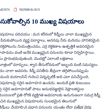
MENTS
NEPHROLOGY
లుసుకోవాల్సిన 10 ముఖ్య విషయాలు
య విషయాలు పరిచయం : మన శరీరంలో కిడ్నీలు చాలా ముఖ్యమైన
ో పేరుకుపోయిన వ్యర్థ పదార్థాలు, అదనపు నీరు మరియు హానికరమైన
తపోటును నియంత్రించడం, ఎర్ర రక్తకణాల ఉత్పత్తికి అవసరమైన
కాపాడడం వంటి అనేక ముఖ్యమైన పనులను కూడా నిర్వహిస్తాయి.
వడం ప్రారంభమవుతుంది. మొదట్లో ఎలాంటి లక్షణాలు
మూత్రంలో మార్పులు, శ్వాస తీసుకోవడంలో ఇబ్బంది వంటి సమస్యలు
చడం చాలా అవసరం. కిడ్నీ పనితీరు తీవ్రంగా తగ్గిపోయినప్పుడు
ంది డయాలసిస్ గురించి విన్నప్పటికీ అది ఎలా పనిచేస్తుంది,
విషయాలపై సరైన అవగాహన ఉండదు. అందుకే ప్రతి కుటుంబం
పై సరైన అవగాహనతో పాటు అనుభవజ్ఞులైన నెఫ్రాలజిస్టుల
tituteలో ప్రతి రోగికి వ్యక్తిగత అవసరాలకు అనుగుణంగా సమగ్ర కిడ్నీ
ంధించిన ముఖ్యమైన విషయాలను సులభమైన తెలుగులో
నీలు చేయాల్సిన ప్రధాన పనులను యంత్రం లేదా ప్రత్యేక వైద్య