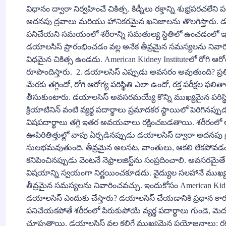
విధానం ద్వారా నిర్వహించే చికిత్స. కిడ్నీలు రక్తాన్ని శుభ్రపరచలేని 
అదనపు ద్రవాలు మరియు హానికరమైన ఖనిజాలను తొలగిస్తారు. డయాల
పనిచేయని సమయంలో శరీరాన్ని సమతుల్య స్థితిలో ఉంచడంలో ఇద
డయాలసిస్ ప్రారంభించడం వల్ల అనేక తీవ్రమైన సమస్యలను నివార
విధమైన చికిత్స ఉండదు. American Kidney Instituteలో రోగి ఆరోగ్య 
రూపొందిస్తారు. 2. డయాలసిస్ ఎప్పుడు అవసరం అవుతుంది? ప్రతి
మేరకు తగ్గిందో, రోగి ఆరోగ్య పరిస్థితి ఎలా ఉందో, రక్త పరీక్షల 
తీసుకుంటారు. డయాలసిస్ అవసరమయ్యే కొన్ని ముఖ్యమైన పరిస్థి
క్రియాటినిన్ వంటి వ్యర్థ పదార్థాలు ప్రమాదకర స్థాయిలో పెరిగినప్
విషపదార్థాలు తగ్గి ఇతర అవయవాలు రక్షించబడతాయి. శరీరంలో అ
ఊపిరితిత్తుల్లో వాపు ఏర్పడినప్పుడు డయాలసిస్ ద్వారా అదనపు ద్
సులభమవుతుంది. తీవ్రమైన అలసట, వాంతులు, ఆకలి లేకపోవడం, 
కనిపించినప్పుడు వెంటనే నెఫ్రాలజిస్ట్‌ను సంప్రదించాలి. అవసరమ
విషయాన్ని స్వయంగా నిర్ణయించకూడదు. వైద్యుల సలహానే ముఖ
తీవ్రమైన సమస్యలను నివారించవచ్చు. ఇందుకోసం American Kid
డయాలసిస్ ఎందుకు చేస్తారు? డయాలసిస్ చేయడానికి ప్రధాన కారణం 
పనిచేయకపోతే శరీరంలో పేరుకుపోయే వ్యర్థ పదార్థాలు గుండె,
చూపుతాయి. డయాలసిస్ వల్ల కలిగే ముఖ్యమైన ప్రయోజనాలు: రక్