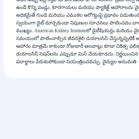
ఉండే కొన్ని పండ్లు, కూరగాయలు మరియు ప్యాకేజ్డ్ ఆహారాలను వ
అధికమైతే గుండె మరియు ఎముకల ఆరోగ్యంపై ప్రభావం పడుతుంది. 
స్వయంగా డైట్ మార్చకుండా నిపుణుల సూచనలు పాటించడం చాలా
ముఖ్యం. American Kidney Instituteలో డైటీషియన్లు మరియు వైద్యు
సమయంలో పాటించాల్సిన జీవనశైలి డయాలసిస్ చేస్తున్నప్పటికీ
ఆహారం మాత్రమే కాకుండా రోజువారీ అలవాట్లు కూడా చికిత్స ఫల
డయాలసిస్ సెషన్‌లను ఎప్పుడూ మిస్ చేయకూడదు. నిర్ణయించిన స
పదార్థాలు పేరుకుపోకుండా నియంత్రించవచ్చు. వైద్యుల అనుమతి