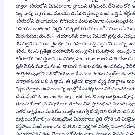
ద్వారా శరీరంలోని విషపదార్థాల స్థాయిని తగ్గిస్తుంది. దీని వల్ల 
వల్ల వాపు తగ్గి గుండె మరియు ఊపిరితిత్తులపై ఉండే ఒత్తిడి త
శరీరంలోని పొటాషియం, సోడియం వంటి ఖనిజాల సమతుల్యతను కాప
సహాయపడుతుంది. సరైన చికిత్సతో రోగి రోజువారీ పనులు చేయడా
మెరుగుపడుతుంది. 4. డయాలసిస్ రకాలు ఏమిటి? ప్రస్తుతం ఎక్కువ
జీవనశైలి మరియు వైద్యుల సూచనలను బట్టి సరైన విధానాన్ని ఎంపిక
శరీరం నుంచి ప్రత్యేక డయాలసిస్ యంత్రానికి పంపిస్తారు. యంత్రం రక్తం
శరీరంలోకి పంపిస్తుంది. ఈ చికిత్స సాధారణంగా ఆసుపత్రి లేదా డయా
ప్రతి సెషన్ మూడు నుంచి నాలుగు గంటల వరకు ఉండవచ్చు. పెరిట
పొత్తికడుపులోని పెరిటోనియం అనే సహజ పొరను ఫిల్టర్‌గా ఉపయోగిస
తర్వాత బయటకు తీస్తారు. ఈ ప్రక్రియ ద్వారా వ్యర్థ పదార్థాల
శిక్షణ తర్వాత ఈ విధానాన్ని ఇంట్లోనే సురక్షితంగా నిర్వహించగలు
చేయడంలో American Kidney Instituteలోని నెఫ్రాలజిస్టులు పూర్తి
తెలుసుకోవాల్సిన విషయాలు డయాలసిస్ ప్రారంభించే ముందు పూర్తి ఆరోగ్
ఇతర వ్యాధులు మరియు మొత్తం ఆరోగ్య పరిస్థితిని పరిశీలించిన తర
గుర్తుంచుకోవాల్సిన ముఖ్యమైన విషయాలు: ప్రతి రోగికి ఒకే విధ
రక్తపోటు వంటి అంశాలను పరిశీలించి వ్యక్తిగత చికిత్స ప్రణాళిక 
సమయానికి చికిత్స చేయించుకోవడం చాలా ముఖ్యం. సెషన్లు మిస్ చ