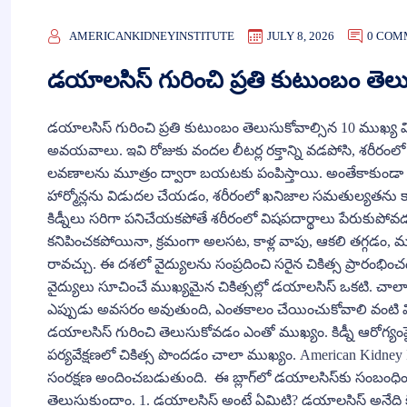
AMERICANKIDNEYINSTITUTE
JULY 8, 2026
0 COM
డయాలసిస్ గురించి ప్రతి కుటుంబం తె
డయాలసిస్ గురించి ప్రతి కుటుంబం తెలుసుకోవాల్సిన 10 ముఖ్
అవయవాలు. ఇవి రోజుకు వందల లీటర్ల రక్తాన్ని వడపోసి, శరీరంల
లవణాలను మూత్రం ద్వారా బయటకు పంపిస్తాయి. అంతేకాకుండా రక్
హార్మోన్లను విడుదల చేయడం, శరీరంలో ఖనిజాల సమతుల్యతను 
కిడ్నీలు సరిగా పనిచేయకపోతే శరీరంలో విషపదార్థాలు పేరుకుపో
కనిపించకపోయినా, క్రమంగా అలసట, కాళ్ల వాపు, ఆకలి తగ్గడం, 
రావచ్చు. ఈ దశలో వైద్యులను సంప్రదించి సరైన చికిత్స ప్రారంభిం
వైద్యులు సూచించే ముఖ్యమైన చికిత్సల్లో డయాలసిస్ ఒకటి. చాలామ
ఎప్పుడు అవసరం అవుతుంది, ఎంతకాలం చేయించుకోవాలి వంటి 
డయాలసిస్ గురించి తెలుసుకోవడం ఎంతో ముఖ్యం. కిడ్నీ ఆరోగ్యం
పర్యవేక్షణలో చికిత్స పొందడం చాలా ముఖ్యం. American Kidney Ins
సంరక్షణ అందించబడుతుంది. ఈ బ్లాగ్‌లో డయాలసిస్‌కు సంబ
తెలుసుకుందాం. 1. డయాలసిస్ అంటే ఏమిటి? డయాలసిస్ అనేది కిడ్