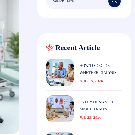
for:
Recent Article
HOW TO DECIDE
WHETHER DIALYSIS IS
THE RIGHT CHOICE
AUG 06, 2026
FOR ELDERLY
PARENTS
EVERYTHING YOU
SHOULD KNOW
BEFORE STARTING
JUL 23, 2026
DIALYSIS