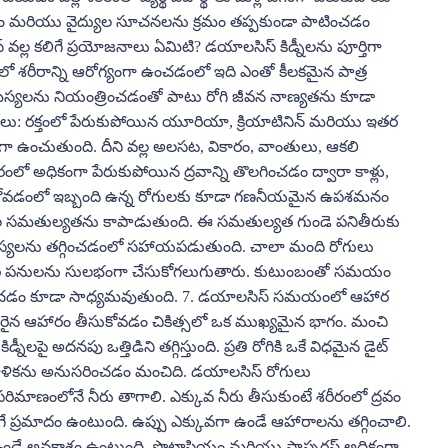
ం మరియు వైద్యుల సూచనలను క్రమం తప్పకుండా పాటించడం
ల్ల కలిగే ప్రయోజనాలు ఏమిటి? డయాలసిస్ కిడ్నీలను పూర్తిగా
లో శరీరాన్ని ఆరోగ్యంగా ఉంచడంలో ఇది ఎంతో కీలకమైన పాత్ర
క సమస్యలను నియంత్రించడంతో పాటు రోగి జీవన నాణ్యతను కూడా
లు: రక్తంలో పేరుకుపోయిన యూరియా, క్రియాటినిన్ మరియు ఇతర
్రంగా ఉంచుతుంది. దీని వల్ల అలసట, వికారం, వాంతులు, ఆకలి
లో అధికంగా పేరుకుపోయిన ద్రవాన్ని తొలగించడం ద్వారా కాళ్లు,
సుకోవడంలో ఇబ్బంది ఉన్న రోగులకు కూడా గణనీయమైన ఉపశమనం
ాల సమతుల్యతను కాపాడుతుంది. ఈ సమతుల్యత గుండె పనితీరుకు
్యలను తగ్గించడంలో సహాయపడుతుంది. చాలా మంది రోగులు
ువారీ పనులను సులభంగా చేసుకోగలుగుతారు. కుటుంబంతో సమయం
గించడం కూడా సాధ్యమవుతుంది. 7. డయాలసిస్ సమయంలో ఆహార
రైన ఆహారం తీసుకోవడం చికిత్సలో ఒక ముఖ్యమైన భాగం. మంచి
 అదనపు ఒత్తిడిని తగ్గిస్తుంది. ప్రతి రోగికి ఒకే విధమైన డైట్
రణాళికను అనుసరించడం మంచిది. డయాలసిస్ రోగులు
ిమాణంలోనే నీరు తాగాలి. ఎక్కువ నీరు తీసుకుంటే శరీరంలో ద్రవం
గే ప్రమాదం ఉంటుంది. ఉప్పు ఎక్కువగా ఉండే ఆహారాలను తగ్గించాలి.
ల్వ ఉండే అవకాశం ఉంటుంది. పొటాషియం మరియు ఫాస్పరస్ అధికంగా