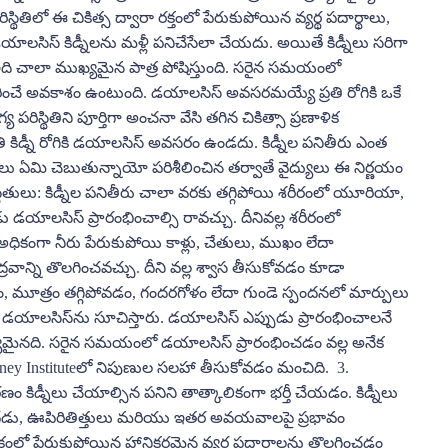
పరిస్థితిలో ఈ చికిత్స ద్వారా రక్తంలో పేరుకుపోయిన వ్యర్థ పదార్థాలు,
సిస్ కిడ్నీలను మళ్లీ పనిచేసేలా చేయదు. అయితే కిడ్నీలు సరిగా
ి చాలా ముఖ్యమైన పాత్ర పోషిస్తుంది. సరైన సమయంలో
ించే అవకాశం ఉంటుంది. డయాలసిస్ అవసరమయ్యే ప్రతి రోగికి ఒకే
పరిస్థితిని పూర్తిగా అంచనా వేసి తగిన చికిత్సా ప్రణాళిక
 కిడ్నీ రోగికి డయాలసిస్ అవసరం ఉండదు. కిడ్నీల పనితీరు ఎంత
ఫలితాలు ఏమి చెబుతున్నాయో పరిశీలించిన తర్వాతే వైద్యులు ఈ నిర్ణయం
తులు: కిడ్నీల పనితీరు చాలా వరకు తగ్గిపోయి శరీరంలో యూరియా,
పుడు డయాలసిస్ ప్రారంభించాల్సి రావచ్చు. దీనివల్ల శరీరంలో
ధికంగా నీరు పేరుకుపోయి కాళ్లు, చేతులు, ముఖం లేదా
రవాన్ని తొలగించవచ్చు. దీని వల్ల శ్వాస తీసుకోవడం కూడా
మూత్రం తగ్గిపోవడం, గందరగోళం లేదా గుండె స్పందనలో మార్పులు
ైతే డయాలసిస్‌ను సూచిస్తారు. డయాలసిస్ ఎప్పుడు ప్రారంభించాలనే
్యమైనది. సరైన సమయంలో డయాలసిస్ ప్రారంభించడం వల్ల అనేక
ney Instituteలో నిపుణుల సలహా తీసుకోవడం మంచిది. 3.
కిడ్నీలు చేయాల్సిన పనిని తాత్కాలికంగా భర్తీ చేయడం. కిడ్నీలు
 మెదడు, ఊపిరితిత్తులు మరియు ఇతర అవయవాలపై ప్రభావం
తంలో పేరుకుపోయిన హానికరమైన వ్యర్థ పదార్థాలను తొలగించడం