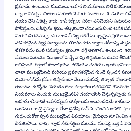
ప్రమాదం ఉంటుంది. మందులు, ఆహార నియమాలు, నీటి పరిమాణ
ద్వారా చికిత్స ఫలితాలు మరింత మెరుగుపడతాయి. 6. డయాలసిస్ వ
నయం చేసే చికిత్స కాదు. కానీ కిడ్నీలు సరిగా పనిచేయని సమయం
పోషిస్తుంది. చికిత్సను క్రమం తప్పకుండా చేయించుకుంటే అనే
మెరుగుపరచవచ్చు. డయాలసిస్ వల్ల కలిగే ముఖ్యమైన ప్రయోజనా
హానికరమైన వ్యర్థ పదార్థాలను తొలగించడం ద్వారా శరీరాన్ని శుభ
లేకపోవడం వంటి సమస్యలు క్రమంగా తగ్గే అవకాశం ఉంటుంది. శరీరం
చేతులు మరియు ముఖంలో వచ్చే వాపు తగ్గుతుంది. ఊపిరి తీ
లభిస్తుంది. రక్తంలో పొటాషియం, సోడియం మరియు ఇతర ఖనిజ
చాలా ముఖ్యమైనది మరియు ప్రమాదకరమైన గుండె స్పందన సమస
డయాలసిస్‌ను క్రమం తప్పకుండా చేయించుకున్న తర్వాత రోజ
గడపడం, ఉద్యోగం చేయడం లేదా సాధారణ జీవనశైలిని కొనసా
నియమాలు ఎందుకు ముఖ్యమైనవి? డయాలసిస్ చేస్తున్నప్పుడు స
ఆహారం శరీరానికి అవసరమైన పోషకాలను అందించడమే కాకుండా కిడ్నీలపై
ఉండదు కాబట్టి వైద్యులు లేదా డైటీషియన్ సూచించిన ఆహార ప్
గుర్తుంచుకోవాల్సిన ముఖ్యమైన విషయాలు: వైద్యులు సూచించిన పర
పేరుకుపోయి వాపు, శ్వాస సమస్యలు మరియు గుండెపై ఒత్తిడి పెరి
అధిక ఉప్పు వల్ల రక్తపోటు పెరగడంతో పాటు శరీరంలో ద్రవం ని