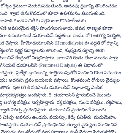
రోగి ఆరోగ్యం క్రమంగా మెరుగుపడుతుంది. అదనపు ద్రవాన్ని తొలగించడం
గ్గుతుంది. శ్వాస తీసుకోవడంలో కూడా ఉపశమనం కలుగుతుంది.
ాడి గుండె పనితీరు సక్రమంగా కొనసాగేందుకు
నికి అవసరమైన శక్తిని పొందగలుగుతాడు. జీవన నాణ్యత కూడా
గా ఉపయోగించే డయాలసిస్ పద్ధతులు రెండు. రోగి ఆరోగ్య పరిస్థితి,
 చేస్తారు. హీమోడయాలసిస్ (Hemodialysis) ఈ పద్ధతిలో రక్తాన్ని
లోని వ్యర్థ పదార్థాలను తొలగించి, శుభ్రమైన రక్తాన్ని తిరిగి
లసిస్ కేంద్రంలో నిర్వహిస్తారు. వారానికి రెండు లేదా మూడు సార్లు,
ోనియల్ డయాలసిస్ (Peritoneal Dialysis) ఈ విధానంలో
్తారు. ప్రత్యేక ద్రావణాన్ని పొత్తికడుపులోకి పంపించి కొంత సమయం
ు మరియు అదనపు ద్రవం బయటకు వస్తాయి. కొంతమంది రోగులు వైద్యుల
గుతారు. ప్రతి రోగికి సరిపోయే డయాలసిస్ విధానాన్ని ఎంపిక
 మార్గదర్శకత్వం అందిస్తారు. 5. డయాలసిస్ ప్రారంభించే ముందు
య పరీక్షలు నిర్వహిస్తారు. రక్త పరీక్షలు, గుండె పరీక్షలు, రక్తపోటు,
్వాత చికిత్స ప్రారంభిస్తారు. డయాలసిస్ ప్రారంభించే ముందు
మైన చికిత్స అవసరం ఉండదు. వయస్సు, కిడ్నీ పనితీరు, మధుమేహం,
రూపొందిస్తారు. డయాలసిస్ ప్రారంభించిన తర్వాత వైద్యులు సూచించిన
ేయడం వల్ల శరీరంలో వ్యర్థ పదార్థాలు మళ్లీ వేగంగా పేరుకుపోయే