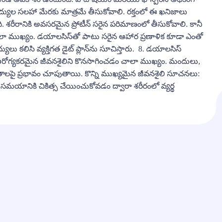
ైద్యుల సలహా మేరకు మాత్రమే తీసుకోవాలి. రక్తంలో ఈ ఖనిజాలు
శరీరానికి అవసరమైన ప్రోటీన్ సరైన పరిమాణంలో తీసుకోవాలి. కానీ
 ముఖ్యం. డయాలసిస్‌తో పాటు సరైన ఆహార ప్రణాళిక కూడా ఎంతో
లు కలిసి వ్యక్తిగత డైట్ ప్లాన్‌ను సూచిస్తారు. 8. డయాలసిస్
 ఆరోగ్యకరమైన జీవనశైలిని కొనసాగించడం చాలా ముఖ్యం. మందులు,
ితాలపై ప్రభావం చూపుతాయి. కొన్ని ముఖ్యమైన జీవనశైలి సూచనలు:
మయానికి చికిత్స చేయించుకోవడం ద్వారా శరీరంలో వ్యర్థ