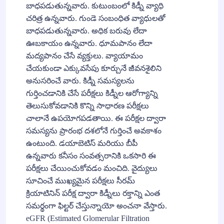
బాధపడుతున్నవారు. కుటుంబంలో కిడ్నీ వ్యాధి
చరిత్ర ఉన్నవారు. గుండె సంబంధిత వ్యాధులతో
బాధపడుతున్నవారు. అధిక బరువు లేదా
ఊబకాయం ఉన్నవారు. ధూమపానం లేదా
మద్యపానం చేసే వ్యక్తులు. వ్యాయామం
చేయకుండా ఎక్కువసేపు కూర్చునే జీవనశైలిని
అనుసరించే వారు. కిడ్నీ సమస్యలను
గుర్తించడానికి చేసే పరీక్షలు కిడ్నీల ఆరోగ్యాన్ని
తెలుసుకోవడానికి కొన్ని సాధారణ పరీక్షలు
చాలానే ఉపయోగపడతాయి. ఈ పరీక్షల ద్వారా
సమస్యను ప్రారంభ దశలోనే గుర్తించే అవకాశం
ఉంటుంది. డయాబెటిస్ మరియు బీపీ
ఉన్నవారు కనీసం సంవత్సరానికి ఒకసారి ఈ
పరీక్షలు చేయించుకోవడం మంచిది. వైద్యులు
సూచించే ముఖ్యమైన పరీక్షలు సీరమ్
క్రియాటినిన్ పరీక్ష ద్వారా కిడ్నీలు రక్తాన్ని ఎంత
సమర్థంగా ఫిల్టర్ చేస్తున్నాయో అంచనా వేస్తారు.
eGFR (Estimated Glomerular Filtration