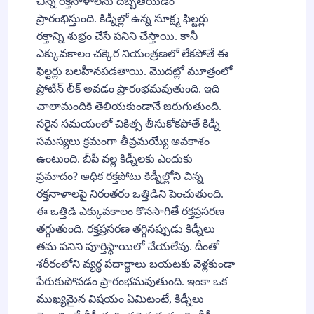
చిన్న రక్తనాళాలను దెబ్బతీయడం
ప్రారంభిస్తుంది. కిడ్నీల్లో ఉన్న సూక్ష్మ ఫిల్టర్లు
రక్తాన్ని శుభ్రం చేసే పనిని చేస్తాయి. కానీ
ఎక్కువకాలం చక్కెర నియంత్రణలో లేకపోతే ఈ
ఫిల్టర్లు బలహీనపడతాయి. మొదట్లో మూత్రంలో
ప్రోటీన్ లీక్ అవడం ప్రారంభమవుతుంది. ఇది
చాలామందికి తెలియకుండానే జరుగుతుంది.
సరైన సమయంలో చికిత్స తీసుకోకపోతే కిడ్నీ
సమస్యలు క్రమంగా తీవ్రమయ్యే అవకాశం
ఉంటుంది. బీపీ వల్ల కిడ్నీలకు ఎందుకు
ప్రమాదం? అధిక రక్తపోటు కిడ్నీల్లోని చిన్న
రక్తనాళాలపై నిరంతరం ఒత్తిడిని పెంచుతుంది.
ఈ ఒత్తిడి ఎక్కువకాలం కొనసాగితే రక్తప్రసరణ
తగ్గుతుంది. రక్తప్రసరణ తగ్గినప్పుడు కిడ్నీలు
తమ పనిని పూర్తిస్థాయిలో చేయలేవు. దీంతో
శరీరంలోని వ్యర్థ పదార్థాలు బయటకు వెళ్లకుండా
పేరుకుపోవడం ప్రారంభమవుతుంది. ఇంకా ఒక
ముఖ్యమైన విషయం ఏమిటంటే, కిడ్నీలు