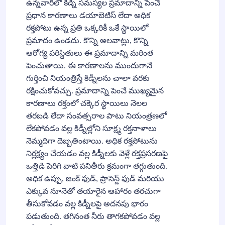
ఉన్నవారిలో కిడ్నీ సమస్యల ప్రమాదాన్ని పెంచే
ప్రధాన కారణాలు డయాబెటిస్ లేదా అధిక
రక్తపోటు ఉన్న ప్రతి ఒక్కరికీ ఒకే స్థాయిలో
ప్రమాదం ఉండదు. కొన్ని అలవాట్లు, కొన్ని
ఆరోగ్య పరిస్థితులు ఈ ప్రమాదాన్ని మరింత
పెంచుతాయి. ఈ కారణాలను ముందుగానే
గుర్తించి నియంత్రిస్తే కిడ్నీలను చాలా వరకు
రక్షించుకోవచ్చు. ప్రమాదాన్ని పెంచే ముఖ్యమైన
కారణాలు రక్తంలో చక్కెర స్థాయిలు నెలల
తరబడి లేదా సంవత్సరాల పాటు నియంత్రణలో
లేకపోవడం వల్ల కిడ్నీల్లోని సూక్ష్మ రక్తనాళాలు
నెమ్మదిగా దెబ్బతింటాయి. అధిక రక్తపోటును
నిర్లక్ష్యం చేయడం వల్ల కిడ్నీలకు వెళ్లే రక్తప్రసరణపై
ఒత్తిడి పెరిగి వాటి పనితీరు క్రమంగా తగ్గుతుంది.
అధిక ఉప్పు, జంక్ ఫుడ్, ప్రాసెస్డ్ ఫుడ్ మరియు
ఎక్కువ నూనెతో తయారైన ఆహారం తరచుగా
తీసుకోవడం వల్ల కిడ్నీలపై అదనపు భారం
పడుతుంది. తగినంత నీరు తాగకపోవడం వల్ల