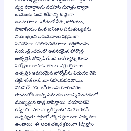
వ్యర్థ పదార్థాలను వడపోసి మూత్రం ద్వారా
బయటకు పంపి శరీరాన్ని శుభ్రంగా
ఉంచుతాయి. శరీరంలో నీరు, సోడియం,
పొటాషియం వంటి ఖనిజాల సమతుల్యతను
నియంత్రించి అవయవాలు సక్రమంగా
పనిచేసేలా సహాయపడతాయి. రక్తపోటును
నియంత్రించడంలో అవసరమైన హార్మోన్ల
ఉత్పత్తికి తోడ్పడి గుండె ఆరోగ్యాన్ని కూడా
పరోక్షంగా కాపాడుతాయి. ఎర్ర రక్తకణాల
ఉత్పత్తికి అవసరమైన హార్మోన్‌ను విడుదల చేసి
రక్తహీనత రాకుండా సహాయపడతాయి.
విటమిన్ Dను శరీరం ఉపయోగించగల
రూపంలోకి మార్చి ఎముకల బలాన్ని పెంచడంలో
ముఖ్యమైన పాత్ర పోషిస్తాయి. డయాబెటిస్
కిడ్నీలను ఎలా దెబ్బతీస్తుంది? డయాబెటిస్
ఉన్నప్పుడు రక్తంలో చక్కెర స్థాయిలు ఎక్కువగా
ఉంటాయి. ఈ అధిక చక్కెర క్రమంగా కిడ్నీల్లోని