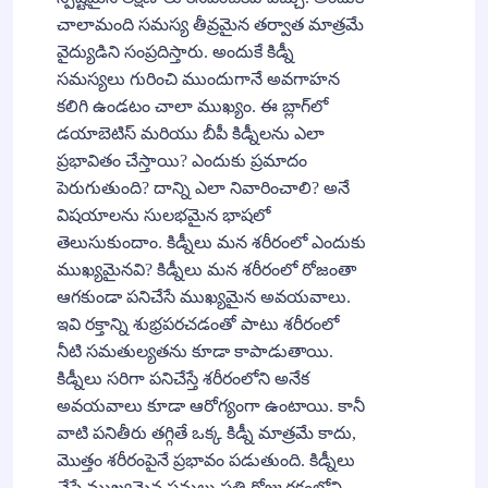
చాలామంది సమస్య తీవ్రమైన తర్వాత మాత్రమే
వైద్యుడిని సంప్రదిస్తారు. అందుకే కిడ్నీ
సమస్యలు గురించి ముందుగానే అవగాహన
కలిగి ఉండటం చాలా ముఖ్యం. ఈ బ్లాగ్‌లో
డయాబెటిస్ మరియు బీపీ కిడ్నీలను ఎలా
ప్రభావితం చేస్తాయి? ఎందుకు ప్రమాదం
పెరుగుతుంది? దాన్ని ఎలా నివారించాలి? అనే
విషయాలను సులభమైన భాషలో
తెలుసుకుందాం. కిడ్నీలు మన శరీరంలో ఎందుకు
ముఖ్యమైనవి? కిడ్నీలు మన శరీరంలో రోజంతా
ఆగకుండా పనిచేసే ముఖ్యమైన అవయవాలు.
ఇవి రక్తాన్ని శుభ్రపరచడంతో పాటు శరీరంలో
నీటి సమతుల్యతను కూడా కాపాడుతాయి.
కిడ్నీలు సరిగా పనిచేస్తే శరీరంలోని అనేక
అవయవాలు కూడా ఆరోగ్యంగా ఉంటాయి. కానీ
వాటి పనితీరు తగ్గితే ఒక్క కిడ్నీ మాత్రమే కాదు,
మొత్తం శరీరంపైనే ప్రభావం పడుతుంది. కిడ్నీలు
చేసే ముఖ్యమైన పనులు ప్రతి రోజు రక్తంలోని