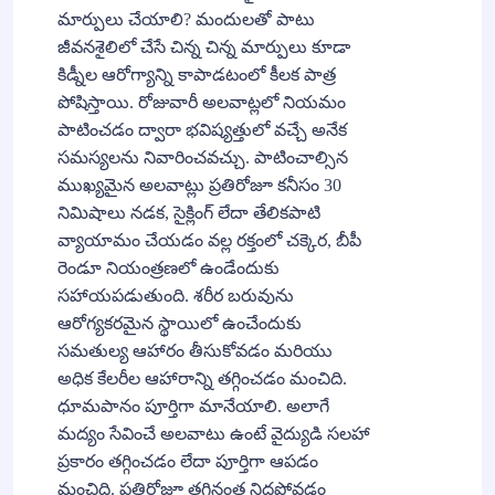
మార్పులు చేయాలి? మందులతో పాటు
జీవనశైలిలో చేసే చిన్న చిన్న మార్పులు కూడా
కిడ్నీల ఆరోగ్యాన్ని కాపాడటంలో కీలక పాత్ర
పోషిస్తాయి. రోజువారీ అలవాట్లలో నియమం
పాటించడం ద్వారా భవిష్యత్తులో వచ్చే అనేక
సమస్యలను నివారించవచ్చు. పాటించాల్సిన
ముఖ్యమైన అలవాట్లు ప్రతిరోజూ కనీసం 30
నిమిషాలు నడక, సైక్లింగ్ లేదా తేలికపాటి
వ్యాయామం చేయడం వల్ల రక్తంలో చక్కెర, బీపీ
రెండూ నియంత్రణలో ఉండేందుకు
సహాయపడుతుంది. శరీర బరువును
ఆరోగ్యకరమైన స్థాయిలో ఉంచేందుకు
సమతుల్య ఆహారం తీసుకోవడం మరియు
అధిక కేలరీల ఆహారాన్ని తగ్గించడం మంచిది.
ధూమపానం పూర్తిగా మానేయాలి. అలాగే
మద్యం సేవించే అలవాటు ఉంటే వైద్యుడి సలహా
ప్రకారం తగ్గించడం లేదా పూర్తిగా ఆపడం
మంచిది. ప్రతిరోజూ తగినంత నిద్రపోవడం