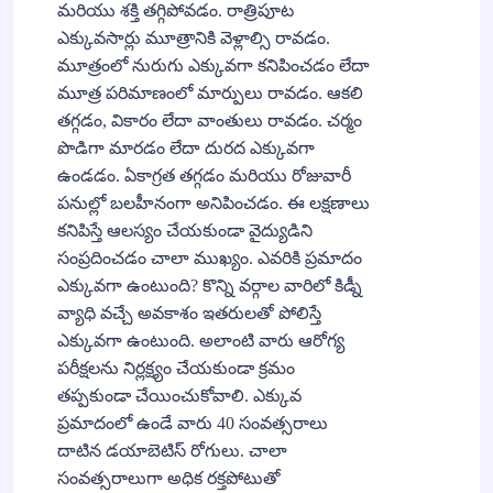
మరియు శక్తి తగ్గిపోవడం. రాత్రిపూట
ఎక్కువసార్లు మూత్రానికి వెళ్లాల్సి రావడం.
మూత్రంలో నురుగు ఎక్కువగా కనిపించడం లేదా
మూత్ర పరిమాణంలో మార్పులు రావడం. ఆకలి
తగ్గడం, వికారం లేదా వాంతులు రావడం. చర్మం
పొడిగా మారడం లేదా దురద ఎక్కువగా
ఉండడం. ఏకాగ్రత తగ్గడం మరియు రోజువారీ
పనుల్లో బలహీనంగా అనిపించడం. ఈ లక్షణాలు
కనిపిస్తే ఆలస్యం చేయకుండా వైద్యుడిని
సంప్రదించడం చాలా ముఖ్యం. ఎవరికి ప్రమాదం
ఎక్కువగా ఉంటుంది? కొన్ని వర్గాల వారిలో కిడ్నీ
వ్యాధి వచ్చే అవకాశం ఇతరులతో పోలిస్తే
ఎక్కువగా ఉంటుంది. అలాంటి వారు ఆరోగ్య
పరీక్షలను నిర్లక్ష్యం చేయకుండా క్రమం
తప్పకుండా చేయించుకోవాలి. ఎక్కువ
ప్రమాదంలో ఉండే వారు 40 సంవత్సరాలు
దాటిన డయాబెటిస్ రోగులు. చాలా
సంవత్సరాలుగా అధిక రక్తపోటుతో