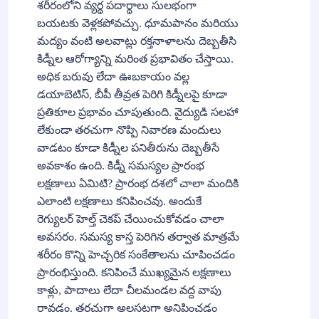
శరీరంలోని వ్యర్థ పదార్థాలు సులభంగా
బయటకు వెళ్లకపోవచ్చు. ధూమపానం మరియు
మద్యం వంటి అలవాట్లు రక్తనాళాలను దెబ్బతీసి
కిడ్నీల ఆరోగ్యాన్ని మరింత ప్రభావితం చేస్తాయి.
అధిక బరువు లేదా ఊబకాయం వల్ల
డయాబెటిస్, బీపీ తీవ్రత పెరిగి కిడ్నీలపై కూడా
ప్రతికూల ప్రభావం చూపుతుంది. వైద్యుడి సలహా
లేకుండా తరచుగా నొప్పి నివారణ మందులు
వాడటం కూడా కిడ్నీల పనితీరును దెబ్బతీసే
అవకాశం ఉంది. కిడ్నీ సమస్యల ప్రారంభ
లక్షణాలు ఏమిటి? ప్రారంభ దశలో చాలా మందికి
ఎలాంటి లక్షణాలు కనిపించవు. అందుకే
రెగ్యులర్ హెల్త్ చెకప్ చేయించుకోవడం చాలా
అవసరం. సమస్య కాస్త పెరిగిన తర్వాత మాత్రమే
శరీరం కొన్ని హెచ్చరిక సంకేతాలను చూపించడం
ప్రారంభిస్తుంది. కనిపించే ముఖ్యమైన లక్షణాలు
కాళ్లు, పాదాలు లేదా చీలమండల వద్ద వాపు
రావడం. తరచుగా అలసటగా అనిపించడం