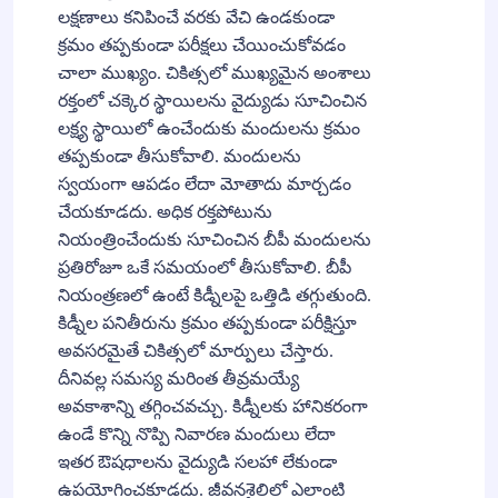
లక్షణాలు కనిపించే వరకు వేచి ఉండకుండా
క్రమం తప్పకుండా పరీక్షలు చేయించుకోవడం
చాలా ముఖ్యం. చికిత్సలో ముఖ్యమైన అంశాలు
రక్తంలో చక్కెర స్థాయిలను వైద్యుడు సూచించిన
లక్ష్య స్థాయిలో ఉంచేందుకు మందులను క్రమం
తప్పకుండా తీసుకోవాలి. మందులను
స్వయంగా ఆపడం లేదా మోతాదు మార్చడం
చేయకూడదు. అధిక రక్తపోటును
నియంత్రించేందుకు సూచించిన బీపీ మందులను
ప్రతిరోజూ ఒకే సమయంలో తీసుకోవాలి. బీపీ
నియంత్రణలో ఉంటే కిడ్నీలపై ఒత్తిడి తగ్గుతుంది.
కిడ్నీల పనితీరును క్రమం తప్పకుండా పరీక్షిస్తూ
అవసరమైతే చికిత్సలో మార్పులు చేస్తారు.
దీనివల్ల సమస్య మరింత తీవ్రమయ్యే
అవకాశాన్ని తగ్గించవచ్చు. కిడ్నీలకు హానికరంగా
ఉండే కొన్ని నొప్పి నివారణ మందులు లేదా
ఇతర ఔషధాలను వైద్యుడి సలహా లేకుండా
ఉపయోగించకూడదు. జీవనశైలిలో ఎలాంటి