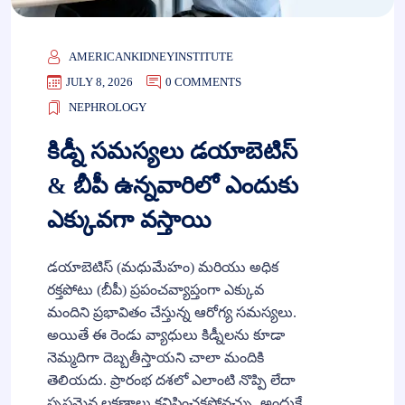
AMERICANKIDNEYINSTITUTE
JULY 8, 2026
0 COMMENTS
NEPHROLOGY
కిడ్నీ సమస్యలు డయాబెటిస్
& బీపీ ఉన్నవారిలో ఎందుకు
ఎక్కువగా వస్తాయి
డయాబెటిస్ (మధుమేహం) మరియు అధిక
రక్తపోటు (బీపీ) ప్రపంచవ్యాప్తంగా ఎక్కువ
మందిని ప్రభావితం చేస్తున్న ఆరోగ్య సమస్యలు.
అయితే ఈ రెండు వ్యాధులు కిడ్నీలను కూడా
నెమ్మదిగా దెబ్బతీస్తాయని చాలా మందికి
తెలియదు. ప్రారంభ దశలో ఎలాంటి నొప్పి లేదా
స్పష్టమైన లక్షణాలు కనిపించకపోవచ్చు. అందుకే