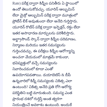
Rate) పరీక్ష ద్వారా కిడ్నీల పనితీరు ఏ స్థాయిలో
ఉందో తెలుసుకోవచ్చు. యూరిన్ ఆల్బుమిన్
లేదా మైక్రో ఆల్బుమిన్ పరీక్ష ద్వారా మూత్రంలో
ప్రోటీన్ లీక్ అవుతుందా లేదా అనేది గుర్తిస్తారు.
యూరిన్ రొటీన్ పరీక్ష ద్వారా ఇన్ఫెక్షన్, రక్తం లేదా
ఇతర అసాధారణ మార్పులను పరిశీలిస్తారు.
అల్ట్రాసౌండ్ స్కాన్ ద్వారా కిడ్నీల పరిమాణం,
నిర్మాణం మరియు ఇతర సమస్యలను
గుర్తించవచ్చు. ఈ పరీక్షలు కిడ్నీల ఆరోగ్యాన్ని
అంచనా వేయడంలో మాత్రమే కాకుండా,
భవిష్యత్తులో వచ్చే సమస్యలను
నివారించడంలో కూడా ఎంతో
ఉపయోగపడతాయి. డయాబెటిస్ & బీపీ
ఉన్నవారిలో కిడ్నీ సమస్యలకు చికిత్స ఎలా
ఉంటుంది? చికిత్స అనేది ప్రతి రోగి ఆరోగ్య
పరిస్థితిని బట్టి మారుతుంది. సమస్య ఎంత
ప్రారంభ దశలో గుర్తిస్తే అంత త్వరగా
నియంత్రించే అవకాశం ఉంటుంది. అందుకే