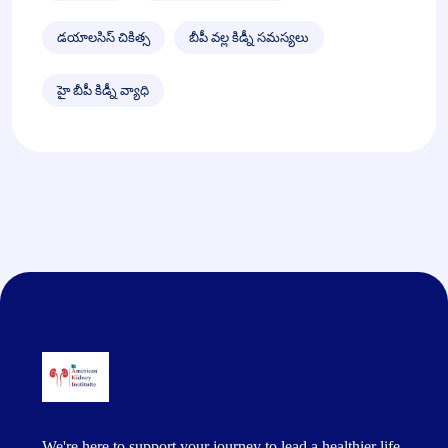
డయాలసిస్ చికిత్స
బీపీ వల్ల కిడ్నీ సమస్యలు
హై బీపీ కిడ్నీ వ్యాధి
We're here to support your journey to lead a healthier life.