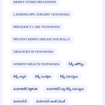
KIDNEY STONES PREVENTION
LAPAROSCOPIC SURGERY VIJAYAWADA
PREGNANCY CARE VIJAYAWADA
PREVENT KIDNEY DISEASE NATURALLY
UROLOGIST IN VIJAYAWADA
WOMEN’S HEALTH VIJAYAWADA
కిడ్నీ ఆరోగ్యం
కిడ్నీ వ్యాధి
కిడ్నీ సంరక్షణ
కిడ్నీ సమస్యలు
డయాబెటిక్ నెఫ్రోపతి
డయాబెటిస్ వల్ల కిడ్నీ సమస్యలు
డయాలసిస్
డయాలసిస్ అంటే ఏమిటి