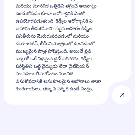
మరియు మానసిక ఒత్తిడిని తగ్గించే అలవాట్లు
పెంచుకోవడం కూడా ఆరోగ్యానికి ఎంతో
ఉపయోగపడుతుంది. కిడ్నీల ఆరోగ్యానికి ఏ
ఆహారం తీసుకోవాలి? సరైన ఆహారం కిడ్నీల
పనితీరును మెరుగుపరచడంలో మరియు
డయాబెటిస్, బీపీ నియంత్రణలో ఉంచడంలో
ముఖ్యమైన పాత్ర పోషిస్తుంది. అయితే ప్రతి
ఒక్కరికీ ఒకే విధమైన డైట్ సరిపోదు. కిడ్నీల
పరిస్థితిని బట్టి వైద్యుడు లేదా డైటీషియన్
సూచనలు తీసుకోవడం మంచిది.
తీసుకోవడానికి అనుకూలమైన ఆహారాలు తాజా
కూరగాయలు, తక్కువ చక్కెర ఉండే పండ్లు,