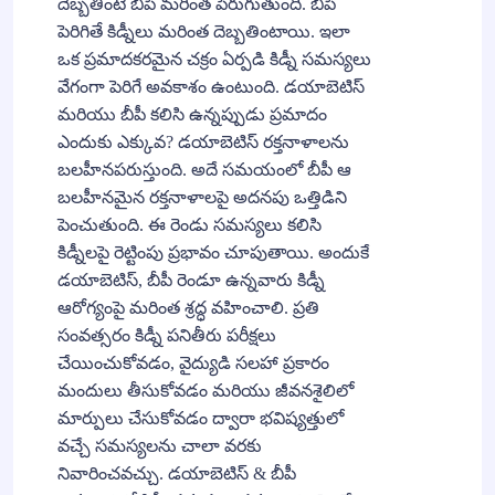
దెబ్బతింటే బీపీ మరింత పెరుగుతుంది. బీపీ
పెరిగితే కిడ్నీలు మరింత దెబ్బతింటాయి. ఇలా
ఒక ప్రమాదకరమైన చక్రం ఏర్పడి కిడ్నీ సమస్యలు
వేగంగా పెరిగే అవకాశం ఉంటుంది. డయాబెటిస్
మరియు బీపీ కలిసి ఉన్నప్పుడు ప్రమాదం
ఎందుకు ఎక్కువ? డయాబెటిస్ రక్తనాళాలను
బలహీనపరుస్తుంది. అదే సమయంలో బీపీ ఆ
బలహీనమైన రక్తనాళాలపై అదనపు ఒత్తిడిని
పెంచుతుంది. ఈ రెండు సమస్యలు కలిసి
కిడ్నీలపై రెట్టింపు ప్రభావం చూపుతాయి. అందుకే
డయాబెటిస్, బీపీ రెండూ ఉన్నవారు కిడ్నీ
ఆరోగ్యంపై మరింత శ్రద్ధ వహించాలి. ప్రతి
సంవత్సరం కిడ్నీ పనితీరు పరీక్షలు
చేయించుకోవడం, వైద్యుడి సలహా ప్రకారం
మందులు తీసుకోవడం మరియు జీవనశైలిలో
మార్పులు చేసుకోవడం ద్వారా భవిష్యత్తులో
వచ్చే సమస్యలను చాలా వరకు
నివారించవచ్చు. డయాబెటిస్ & బీపీ